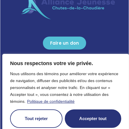
Faire un don
418 834-9808
Nous respectons votre vie privée.
1659, boulevard Guillaume-Couture,
Nous utilisons des témoins pour améliorer votre expérience
Lévis (Québec) G6W 0L3
de navigation, diffuser des publicités et/ou des contenus
personnalisés et analyser notre trafic. En cliquant sur «
Accepter tout », vous consentez à notre utilisation des
témoins.
Politique de confidentialité
Copyright © 2024 Alliance-Jeunesse. Tous droits réservés.
Tout rejeter
Accepter tout
Politique de confidentialité