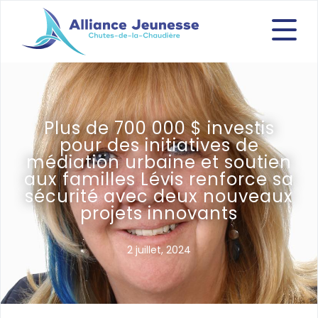
Plus de 700 000 $ investis
pour des initiatives de
médiation urbaine et soutien
aux familles Lévis renforce sa
sécurité avec deux nouveaux
projets innovants
2 juillet, 2024