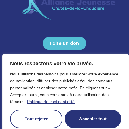
Faire un don
418 834-9808
Nous respectons votre vie privée.
1659, boulevard Guillaume-Couture,
Nous utilisons des témoins pour améliorer votre expérience
Lévis (Québec) G6W 0L3
de navigation, diffuser des publicités et/ou des contenus
personnalisés et analyser notre trafic. En cliquant sur «
Accepter tout », vous consentez à notre utilisation des
témoins.
Politique de confidentialité
Copyright © 2024 Alliance-Jeunesse. Tous droits réservés.
Tout rejeter
Accepter tout
Politique de confidentialité