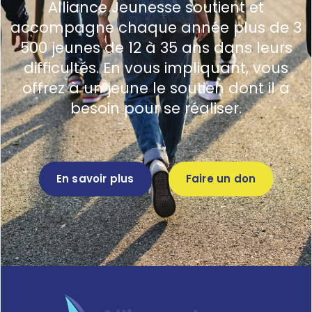
Alliance Jeunesse soutient et
accompagne chaque année plus de 3
500 jeunes de 12 à 35 ans dans leurs
difficultés. En vous impliquant, vous
offrez à un jeune le soutien dont il a
besoin pour se réaliser.
En savoir plus
Faire un don